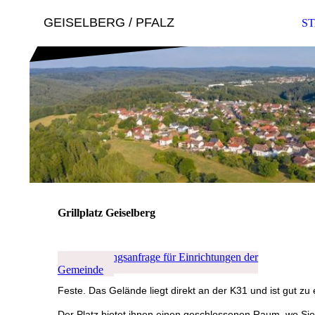
GEISELBERG / PFALZ
ST
Grillplatz Geiselberg
► Buchungsanfrage für Einrichtungen der
Gemeinde
Feste. Das Gelände liegt direkt an der K31 und ist gut zu
Der Platz bietet ihnen einen geschlossenen Raum, wo Si