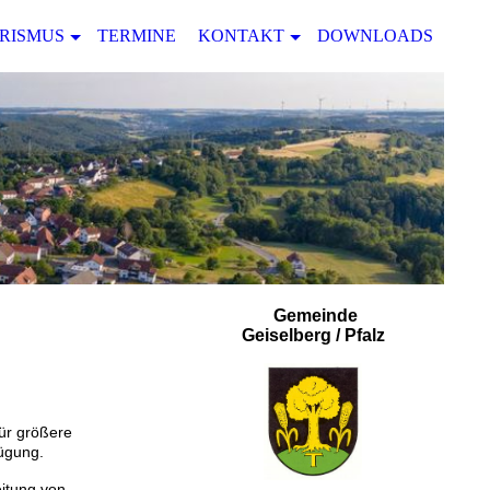
RISMUS
TERMINE
KONTAKT
DOWNLOADS
Gemeinde
Geiselberg / Pfalz
für größere
fügung.
itung von